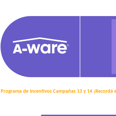
Programa de Incentivos Campañas 13 y 14 ¡Recordá ele